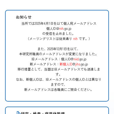
お知らせ
当所では2025年4月1日を以て個人宛メールアドレス
個人ID＠
nih
.go.jp
の受信を止めました。
（メーリングリストは従来通り
nih
です。）
また、2025年12月1日を以て、
本研究所職員のメールアドレスが変更になりました。
旧メールアドレス：個人ID@
niid
.go.jp
新メールアドレス：
新個人ID
@
jihs
.go.jp
移行措置として、当面は旧メールアドレスでも送達しま
す。
なお、新個人IDは、旧メールアドレスの個人IDとは異なり
ますので、
新メールアドレスは各職員にご照会ください。
研究・検査・病原体管理