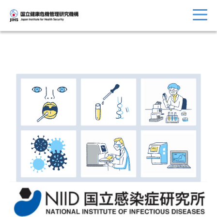
トップに戻る
おしらせ一覧
JIHSについて
診療・病院関係
国際協力・
研究関係
人材育成関係