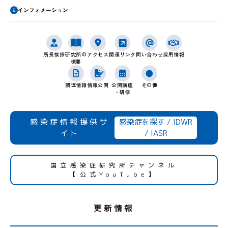
インフォメーション
感染症情報・
広報関係
サーベイランス情報
関連リンク
問い合わせ
所長挨拶
研究所の
アクセス
採用情報
概要
/
日本語
English
公開講座
その他
調達情報
情報公開
・研修
感染症情報提供サ
感染症を探す
/
IDWR
イト
/
IASR
国立感染症研究所チャンネル
【公式YouTube】
更新情報