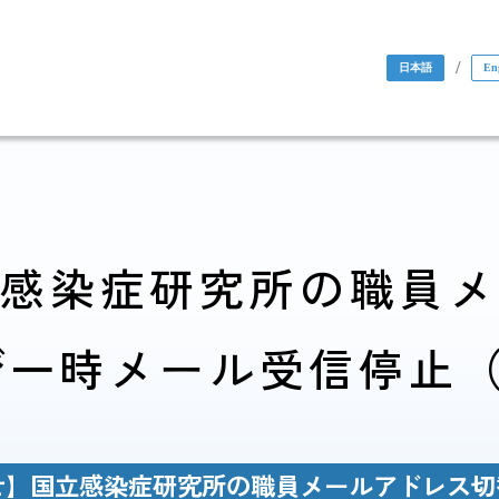
/
日本語
En
感染症研究所の職員
び一時メール受信停止（1
国際協力・
研究関係
人材育成関係
】国立感染症研究所の職員メールアドレス切替