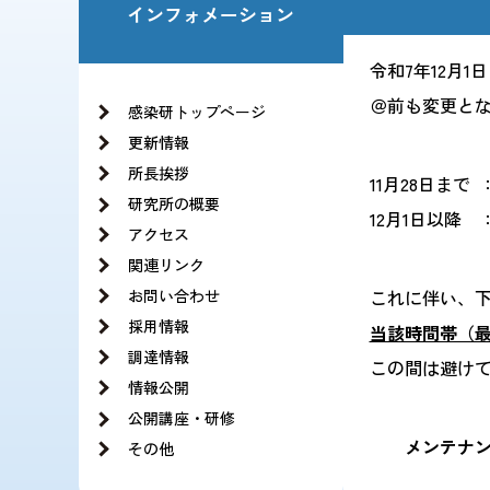
お知らせ一覧
インフォメーション
法人の基本構想
理事長・副理事長挨拶
沿革
令和7年12月
役員紹介
情報公開
＠前も変更とな
理念と基本方針
感染研トップページ
当サイトの利用方針・ソーシャルメディア運用
JIHSのロゴについて
更新情報
組織図
記録 旧NCGMのCOVID-19の新型コロナウイ
所長挨拶
11月28日まで
：
研究所の概要
12月1日以降 ：
アクセス
関連リンク
お問い合わせ
これに伴い、
採用情報
当該時間帯（最
調達情報
この間は避けて
情報公開
公開講座・研修
メンテナンス期間
その他