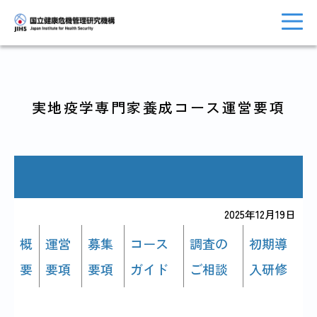
実地疫学専門家養成コース運営要項
トップに戻る
おしらせ一覧
JIHSについて
診療・病院関係
2025年12月19日
概
運営
募集
コース
調査の
初期導
要
要項
要項
ガイド
ご相談
入研修
国際協力・
研究関係
人材育成関係