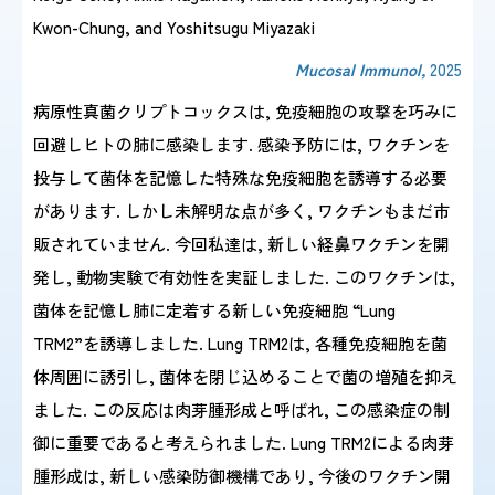
Kwon-Chung, and Yoshitsugu Miyazaki
感染症情報・
Mucosal Immunol,
2025
広報関係
サーベイランス情報
病原性真菌クリプトコックスは, 免疫細胞の攻撃を巧みに
回避しヒトの肺に感染します. 感染予防には, ワクチンを
/
日本語
English
投与して菌体を記憶した特殊な免疫細胞を誘導する必要
があります. しかし未解明な点が多く, ワクチンもまだ市
販されていません. 今回私達は, 新しい経鼻ワクチンを開
発し, 動物実験で有効性を実証しました. このワクチンは,
菌体を記憶し肺に定着する新しい免疫細胞 “Lung
TRM2”を誘導しました. Lung TRM2は, 各種免疫細胞を菌
体周囲に誘引し, 菌体を閉じ込めることで菌の増殖を抑え
ました. この反応は肉芽腫形成と呼ばれ, この感染症の制
御に重要であると考えられました. Lung TRM2による肉芽
腫形成は, 新しい感染防御機構であり, 今後のワクチン開