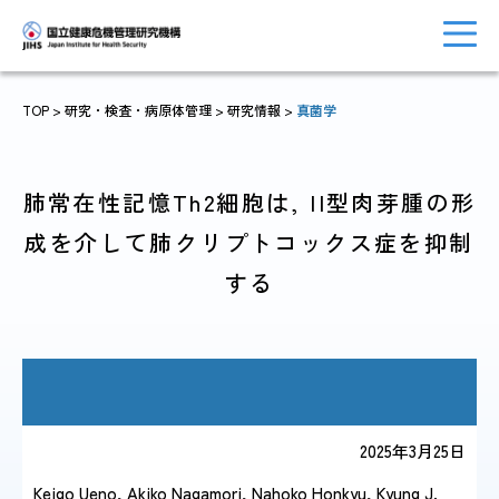
TOP
> 研究・検査・病原体管理 >
研究情報
>
真菌学
トップに戻る
おしらせ一覧
肺常在性記憶Th2細胞は, II型肉芽腫の形
成を介して肺クリプトコックス症を抑制
する
JIHSについて
診療・病院関係
国際協力・
研究関係
2025年3月25日
人材育成関係
Keigo Ueno, Akiko Nagamori, Nahoko Honkyu, Kyung J.