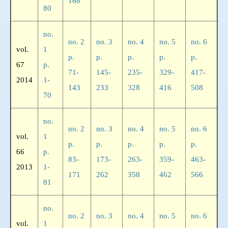
168
80
no.
no. 2
no. 3
no. 4
no. 5
no. 6
vol.
1
p.
p.
p.
p.
p.
67
p.
71-
145-
235-
329-
417-
2014
1-
143
233
328
416
508
70
no.
no. 2
no. 3
no. 4
no. 5
no. 6
vol.
1
p.
p.
p.
p.
p.
66
p.
83-
173-
263-
359-
463-
2013
1-
171
262
358
462
566
81
no.
no. 2
no. 3
no. 4
no. 5
no. 6
vol.
1