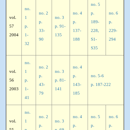
no. 5
no.
no. 2
no. 4
p.
no. 6
vol.
1
no. 3
p.
p.
189-
p.
57
p.
p. 91-
33-
137-
228,
229-
2004
1-
135
90
188
S1-
294
32
S35
no.
no. 2
no. 4
vol.
1
no. 3
p.
p.
no. 5-6
56
p.
p. 81-
43-
143-
p. 187-222
2003
1-
141
79
185
41
no.
no. 2
no. 4
no. 5
no. 6
vol.
1
no. 3
p.
p.
p.
p.
55
p.
p. 69-