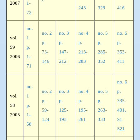
2007
1-
243
329
416
72
no.
no. 2
no. 3
no. 4
no. 5
no. 6
vol.
1
p.
p.
p.
p.
p.
59
p.
73-
147-
213-
285-
353-
2006
1-
146
212
283
352
411
71
no. 6
no.
no. 2
no. 3
no. 4
no. 5
p.
vol.
1
p.
p.
p.
p.
335-
58
p.
59-
125-
195-
263-
401,
2005
1-
124
193
261
333
S1-
58
S21