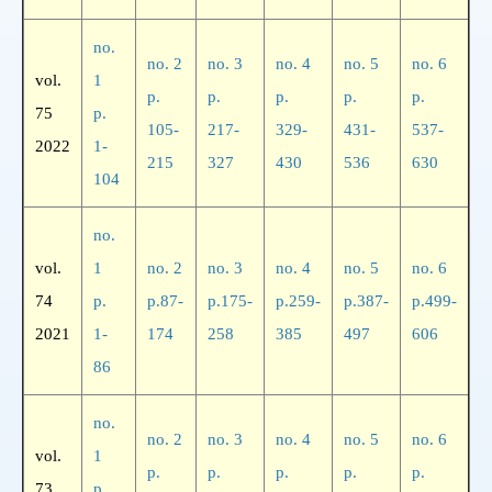
no.
no. 2
no. 3
no. 4
no. 5
no. 6
vol.
1
p.
p.
p.
p.
p.
75
p.
105-
217-
329-
431-
537-
2022
1-
215
327
430
536
630
104
no.
vol.
1
no. 2
no. 3
no. 4
no. 5
no. 6
74
p.
p.87-
p.175-
p.259-
p.387-
p.499-
2021
1-
174
258
385
497
606
86
no.
no. 2
no. 3
no. 4
no. 5
no. 6
vol.
1
p.
p.
p.
p.
p.
73
p.