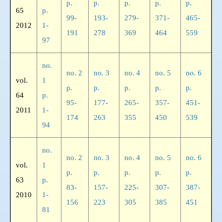
p.
p.
p.
p.
p.
65
p.
99-
193-
279-
371-
465-
2012
1-
191
278
369
464
559
97
no.
no. 2
no. 3
no. 4
no. 5
no. 6
vol.
1
p.
p.
p.
p.
p.
64
p.
95-
177-
265-
357-
451-
2011
1-
174
263
355
450
539
94
no.
no. 2
no. 3
no. 4
no. 5
no. 6
vol.
1
p.
p.
p.
p.
p.
63
p.
83-
157-
225-
307-
387-
2010
1-
156
223
305
385
451
81