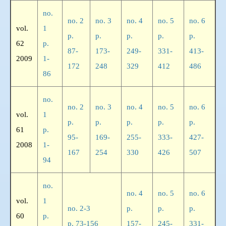
no.
no. 2
no. 3
no. 4
no. 5
no. 6
vol.
1
p.
p.
p.
p.
p.
62
p.
87-
173-
249-
331-
413-
2009
1-
172
248
329
412
486
86
no.
no. 2
no. 3
no. 4
no. 5
no. 6
vol.
1
p.
p.
p.
p.
p.
61
p.
95-
169-
255-
333-
427-
2008
1-
167
254
330
426
507
94
no.
no. 4
no. 5
no. 6
vol.
1
no. 2-3
p.
p.
p.
60
p.
p. 73-156
157-
245-
331-