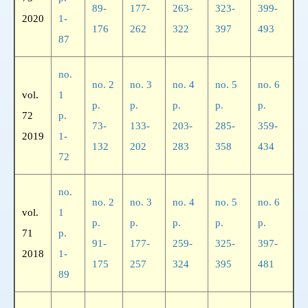
89-
177-
263-
323-
399-
2020
1-
176
262
322
397
493
87
no.
no. 2
no. 3
no. 4
no. 5
no. 6
vol.
1
p.
p.
p.
p.
p.
72
p.
73-
133-
203-
285-
359-
2019
1-
132
202
283
358
434
72
no.
no. 2
no. 3
no. 4
no. 5
no. 6
vol.
1
p.
p.
p.
p.
p.
71
p.
91-
177-
259-
325-
397-
2018
1-
175
257
324
395
481
89