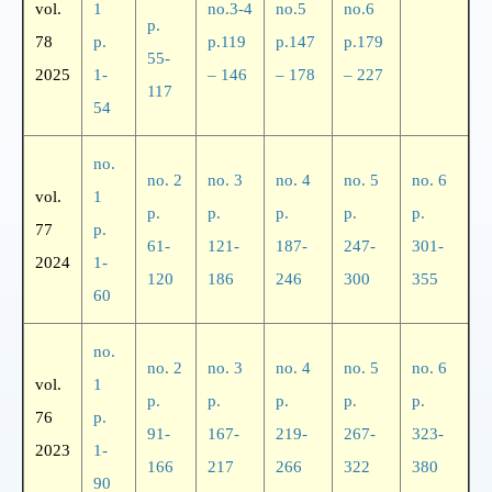
vol.
1
no.3-4
no.5
no.6
p.
78
p.
p.119
p.147
p.179
55-
2025
1-
– 146
– 178
– 227
117
54
no.
no. 2
no. 3
no. 4
no. 5
no. 6
vol.
1
p.
p.
p.
p.
p.
77
p.
61-
121-
187-
247-
301-
2024
1-
120
186
246
300
355
60
no.
no. 2
no. 3
no. 4
no. 5
no. 6
vol.
1
p.
p.
p.
p.
p.
76
p.
91-
167-
219-
267-
323-
2023
1-
166
217
266
322
380
90