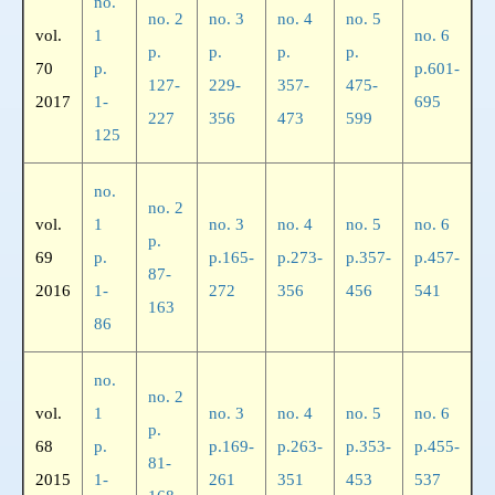
no.
no. 2
no. 3
no. 4
no. 5
vol.
1
no. 6
p.
p.
p.
p.
70
p.
p.601-
127-
229-
357-
475-
2017
1-
695
227
356
473
599
125
no.
no. 2
vol.
1
no. 3
no. 4
no. 5
no. 6
p.
69
p.
p.165-
p.273-
p.357-
p.457-
87-
2016
1-
272
356
456
541
163
86
no.
no. 2
vol.
1
no. 3
no. 4
no. 5
no. 6
p.
68
p.
p.169-
p.263-
p.353-
p.455-
81-
2015
1-
261
351
453
537