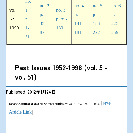
no.
no. 2
no. 4
no. 5
no. 6
vol.
1
no. 3
p.
p.
p.
p.
52
p.
p. 89-
33-
141-
183-
223-
1999
1-
139
87
181
222
259
31
Past Issues 1952-1998 (vol. 5 -
vol. 51)
Published: 2012年1月24日
[
Free
Japanese Journal of Medical Science and Biology
, vol. 5, 1952 - vol. 51, 1998
]
Article Link