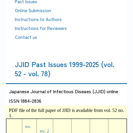
Past Issues
Online Submission
感染症情報・
Instructions to Authors
広報関係
サーベイランス情報
Instructions for Reviewers
Contact us
/
日本語
English
JJID Past Issues 1999-2025 (vol.
52 - vol. 78)
Japanese Journal of Infectious Diseaes (JJID) online
ISSN 1884-2836
PDF file of the full paper of JJID is available from vol. 52 no.
1.
no.
no. 2