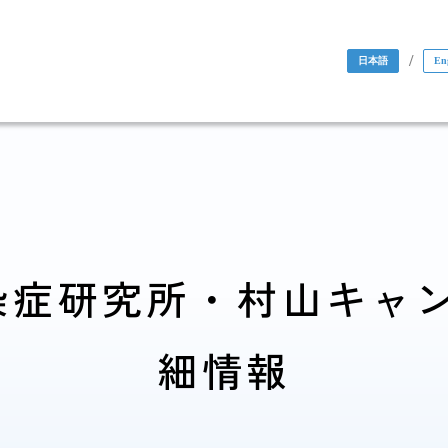
/
日本語
En
染症研究所・村山キャ
国際協力・
細情報
研究関係
人材育成関係