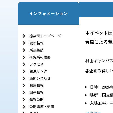
お知らせ一覧
法人の基本構想
理事長・副理事長挨拶
インフォメーション
沿革
役員紹介
情報公開
理念と基本方針
当サイトの利用方針・ソーシャルメディア運用
JIHSのロゴについて
本イベントは
組織図
感染研トップページ
記録 旧NCGMのCOVID-19の新型コロナウイ
台風による荒
更新情報
所長挨拶
研究所の概要
村山キャンパ
アクセス
各企画の詳し
関連リンク
お問い合わせ
採用情報
日時：2026年6
調達情報
場所：国立
情報公開
入場無料、
公開講座・研修