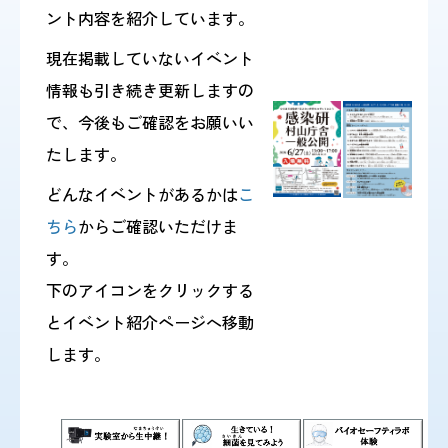
ント内容を紹介しています。
現在掲載していないイベント
感染症情報・
広報関係
サーベイランス情報
情報も引き続き更新しますの
で、今後もご確認をお願いい
/
日本語
English
たします。
どんなイベントがあるかは
こ
ちら
からご確認いただけま
す。
下のアイコンをクリックする
とイベント紹介ページへ移動
します。