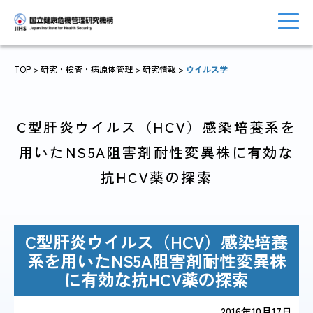
TOP
> 研究・検査・病原体管理 >
研究情報
>
ウイルス学
トップに戻る
おしらせ一覧
C型肝炎ウイルス（HCV）感染培養系を
用いたNS5A阻害剤耐性変異株に有効な
抗HCV薬の探索
JIHSについて
診療・病院関係
C型肝炎ウイルス（HCV）感染培養
系を用いたNS5A阻害剤耐性変異株
国際協力・
に有効な抗HCV薬の探索
研究関係
人材育成関係
2016年10月17日