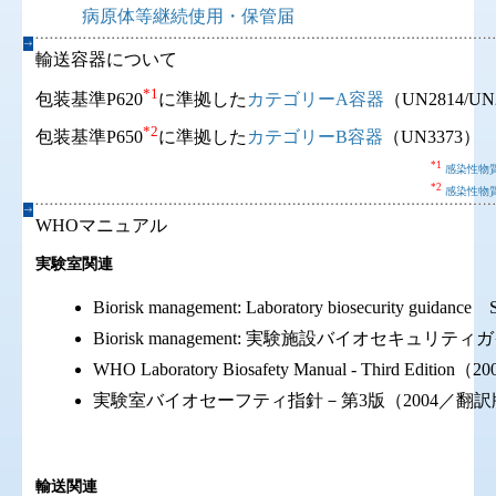
病原体等継続使用・保管届
輸送容器について
*1
包装基準P620
に準拠した
カテゴリーA容器
（UN2814/UN
*2
包装基準P650
に準拠した
カテゴリーB容器
（UN3373）
*1
感染性物
*2
感染性物
WHOマニュアル
実験室関連
Biorisk management: Laboratory biosecurity guidance 
Biorisk management: 実験施設バイオセキュリ
WHO Laboratory Biosafety Manual - Third Edition（2
実験室バイオセーフティ指針－第3版（2004／翻訳
輸送関連