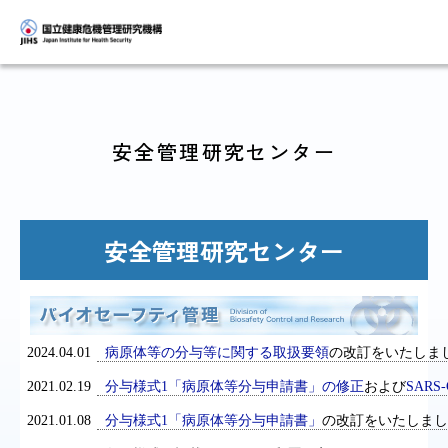
安全管理研究センター
トップに戻る
おし
安全管理研究センター
JIHSについて
診療・
2024.04.01
病原体等の分与等に関する取扱要領
の改訂をいたしま
2021.02.19
分与様式1「病原体等分与申請書」の修正
および
SAR
国際
研究関係
人材
2021.01.08
分与様式1「病原体等分与申請書」
の改訂をいたしまし