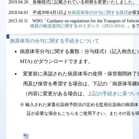
2019.04.26 各種様式に記載されている和暦を変更いたしました。
2018.04.01 平成30年4月1日より
病原体等の分与に関する様式
が変
感染
広報関係
2013.10.11 WHO「Guidance on regulations for the Transport of I
サーベイ
物質の輸送規則に関するガイダンス（2013-2014）
」を
/
病原体等の分与に関する手続きについて
日本語
English
病原体等分与に関する書類：分与様式1（記入例含む
MTA) がダウンロードできます。
変更前に承認された病原体等の使用・保管期間終了
用及び保管を希望する場合は、下記の「病原体等継
（内容に変更がある場合は、
上記の手続きに基づい
※ 輸入された家畜伝染病予防法の定める監視伝染病の病原体 
証が必要な場合もこちらをご使用下さい。またその旨を