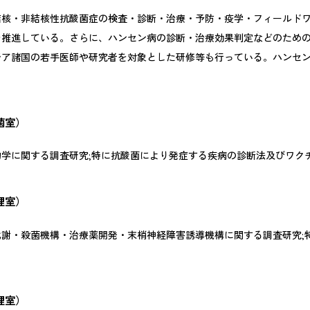
核・非結核性抗酸菌症の検査・診断・治療・予防・疫学・フィールドワ
を推進している。さらに、ハンセン病の診断・治療効果判定などのため
ジア諸国の若手医師や研究者を対象とした研修等も行っている。ハンセン
ポリシー
ルス対応
菌室）
/
日本語
English
学に関する調査研究;特に抗酸菌により発症する疾病の診断法及びワク
理室）
謝・殺菌機構・治療薬開発・末梢神経障害誘導機構に関する調査研究;
理室）