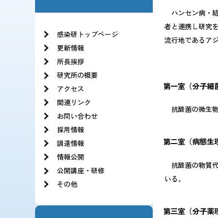
お知らせ一覧
法人の基本構想
ハンセン病・結
理事長・副理事長挨拶
沿革
者と連携し研究
役員紹介
感染研トップページ
情報公開
流行地であるア
理念と基本方針
更新情報
当サイトの利用方針・ソーシャルメディア運用
所長挨拶
JIHSのロゴについて
組織図
研究所の概要
記録 旧NCGMのCOVID-19の新型コロナウイ
第一室（分子細
アクセス
関連リンク
抗酸菌の微生物
お問い合わせ
採用情報
第二室（病態生
調達情報
情報公開
抗酸菌の物質代
公開講座・研修
いる。
その他
第三室（分子薬