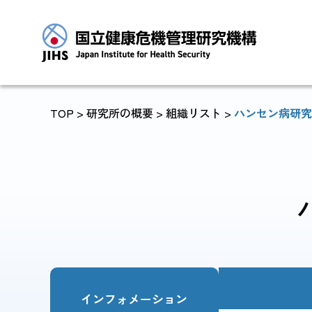
TOP
>
研究所の概要
>
組織リスト
>
ハンセン病研究
トップに戻る
JIHSについて
診療・病院関係
インフォメーション
JIHSについて