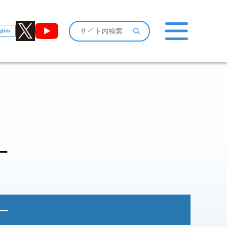
glish
おしらせ一覧
ー
感染症情報・
広報関係
サーベイランス情報
ー