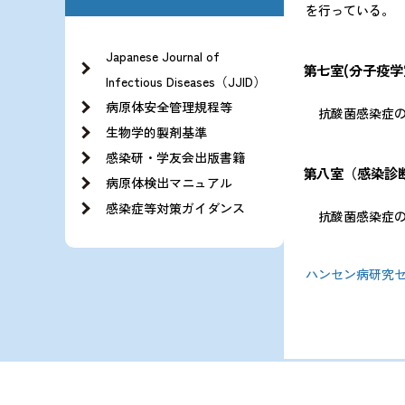
を行っている。
Japanese Journal of
第七室(分子疫学
Infectious Diseases（JJID）
病原体安全管理規程等
抗酸菌感染症の
生物学的製剤基準
感染研・学友会出版書籍
第八室（感染診
病原体検出マニュアル
感染症等対策ガイダンス
抗酸菌感染症の
ハンセン病研究