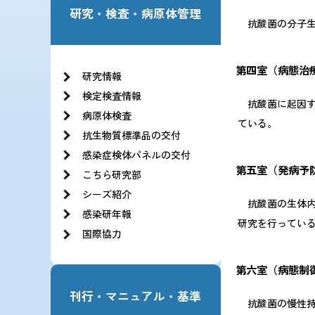
研究・検査・病原体管理
抗酸菌の分子生
第四室（病態治
研究情報
検定検査情報
抗酸菌に起因す
病原体検査
ている。
抗生物質標準品の交付
感染症検体パネルの交付
第五室（発病予
こちら研究部
シーズ紹介
抗酸菌の生体内
感染研年報
研究を行ってい
国際協力
第六室（病態制
刊行・マニュアル・基準
抗酸菌の慢性持