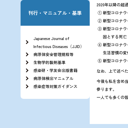
2020年以降の
刊行・マニュアル・基準
① 新型コロナ
② 新型コロナ
③ 新型コロナ
因とする死亡
Japanese Journal of
④ 新型コロナ
Infectious Diseases（JJID）
生活習慣の変
病原体安全管理規程等
⑤ 新型コロナ
生物学的製剤基準
感染研・学友会出版書籍
なお、上で述べ
病原体検出マニュアル
今後も私を含め
感染症等対策ガイダンス
参ります。
一人でも多くの