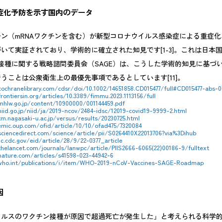
症化予防を示す国内のデータ
ン（mRNAワクチンを含む）が新型コロナウイルス感染症による重症
いて実証されており、学術的に確立された知見です[1-3]。これは日本
予防接種に関する戦略諮問委員会（SAGE）は、こうした学術的知見に基
うことは公衆衛生上の最優先事項であるとしています[11]。
ochranelibrary.com/cdsr/doi/10.1002/14651858.CD015477/full#CD015477-abs-
rontiersin.org/articles/10.3389/fimmu.2023.1113156/full
mhlw.go.jp/content/10900000/001144459.pdf
iid.go.jp/niid/ja/2019-ncov/2484-idsc/12019-covid19-9999-2.html
m.nagasaki-u.ac.jp/versus/results/20230725.html
emic.oup.com/ofid/article/10/10/ofad475/7320084
ciencedirect.com/science/article/pii/S0264410X22013706?via%3Dihub
.cdc.gov/eid/article/28/9/22-0377_article
helancet.com/journals/lanwpc/article/PIIS2666-6065(22)00186-9/fulltext
nature.com/articles/s41598-023-44942-6
who.int/publications/i/item/WHO-2019-nCoV-Vaccines-SAGE-Roadmap
因
イルスのワクチン接種が原因で超過死亡が発生した」と考えられる科学