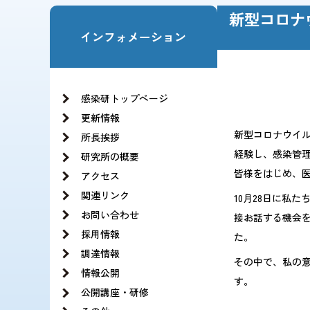
お知らせ一覧
新型コロナ
法人の基本構想
理事長・副理事長挨拶
インフォメーション
沿革
役員紹介
情報公開
理念と基本方針
当サイトの利用方針・ソーシャルメディア運用
JIHSのロゴについて
組織図
感染研トップページ
記録 旧NCGMのCOVID-19の新型コロナウイ
更新情報
新型コロナウイル
所長挨拶
経験し、感染管理
研究所の概要
皆様をはじめ、
アクセス
関連リンク
10月28日に私
お問い合わせ
接お話する機会を
採用情報
た。
調達情報
その中で、私の意
情報公開
す。
公開講座・研修