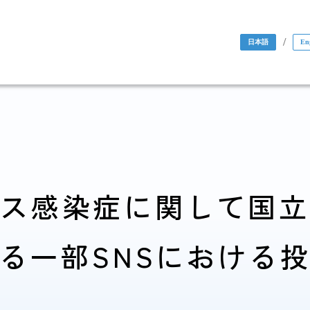
/
日本語
En
ス感染症に関して国
国際協力・
る一部SNSにおける
研究関係
人材育成関係