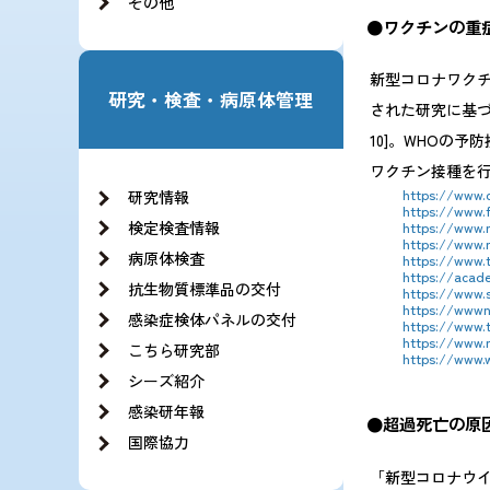
その他
●ワクチンの重
新型コロナワクチ
研究・検査・病原体管理
された研究に基づ
10]。WHOの
ワクチン接種を行
https://www.c
研究情報
https://www.f
検定検査情報
https://www.
https://www.n
病原体検査
https://www.t
https://acad
抗生物質標準品の交付
https://www.s
https://wwwnc
感染症検体パネルの交付
https://www.t
https://www.
こちら研究部
https://www.
シーズ紹介
感染研年報
●超過死亡の原
国際協力
「新型コロナウ