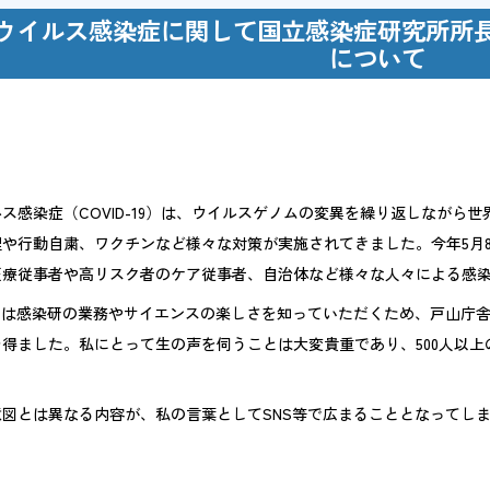
ウイルス感染症に関して国立感染症研究所所長
について
ポリシー
ルス対応
ス感染症（COVID-19）は、ウイルスゲノムの変異を繰り返しながら
/
日本語
English
や行動自粛、ワクチンなど様々な対策が実施されてきました。今年5月
医療従事者や高リスク者のケア従事者、自治体など様々な人々による感
たちは感染研の業務やサイエンスの楽しさを知っていただくため、戸山庁
得ました。私にとって生の声を伺うことは大変貴重であり、500人以
図とは異なる内容が、私の言葉としてSNS等で広まることとなってし