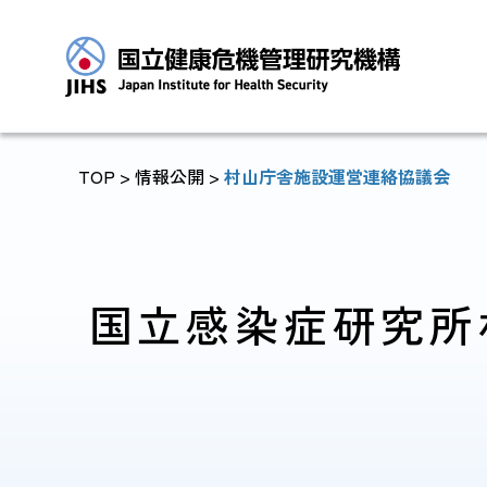
TOP
>
情報公開
>
村山庁舎施設運営連絡協議会
トップに戻る
国立感染症研究所
JIHSについて
診療・病院関係
JIHSについて