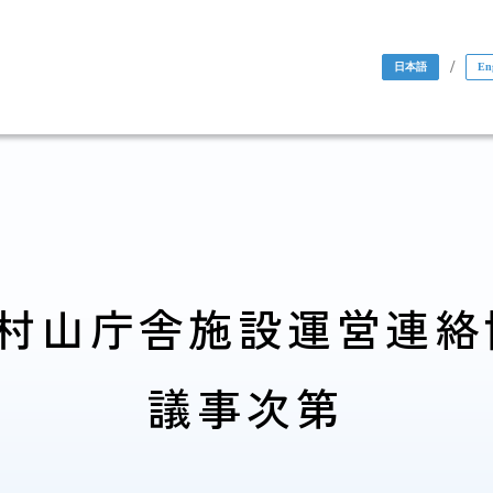
/
日本語
En
村山庁舎施設運営連絡
国際協力・
議事次第
研究関係
人材育成関係