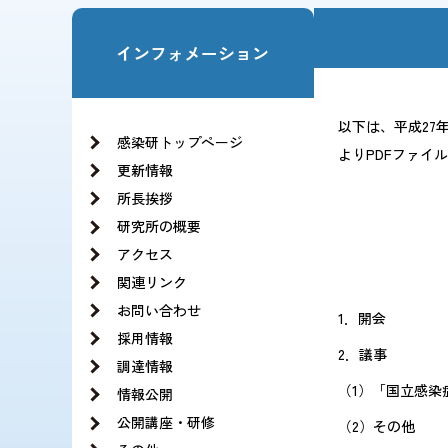
お知らせ一覧
法人の基本構想
理事長・副理事長挨拶
インフォメーション
沿革
役員紹介
情報公開
理念と基本方針
当サイトの利用方針・ソーシャルメディア運用
以下は、平成27
JIHSのロゴについて
組織図
感染研トップページ
よりPDFファイ
記録 旧NCGMのCOVID-19の新型コロナウイ
更新情報
所長挨拶
研究所の概要
アクセス
関連リンク
お問い合わせ
1．開会
採用情報
2．議事
調達情報
（1）「国立感
情報公開
公開講座・研修
（2）その他