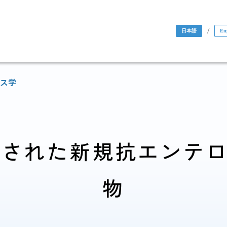
/
日本語
En
ス学
された新規抗エンテロ
国際協力・
物
研究関係
人材育成関係