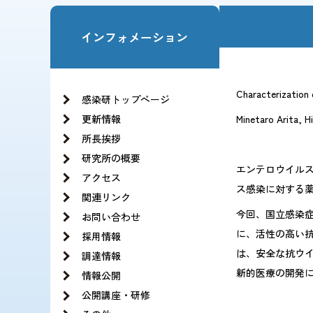
お知らせ一覧
法人の基本構想
理事長・副理事長挨拶
インフォメーション
沿革
役員紹介
情報公開
理念と基本方針
当サイトの利用方針・ソーシャルメディア運用
JIHSのロゴについて
Characterization 
組織図
感染研トップページ
記録 旧NCGMのCOVID-19の新型コロナウイ
更新情報
Minetaro Arita, 
所長挨拶
研究所の概要
エンテロウイルス
アクセス
ス感染に対する
関連リンク
今回、国立感染
お問い合わせ
に、活性の高い抗
採用情報
は、安全な抗ウ
調達情報
新的医療の開発
情報公開
公開講座・研修