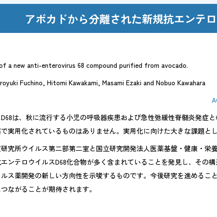
アボカドから分離された新規抗エンテロ
ポリシー
of a new anti-enterovirus 68 compound purified from avocado.
ルス対応
Hiroyuki Fuchino, Hitomi Kawakami, Masami Ezaki and Nobuo Kawahara
A
/
日本語
English
D68は、秋に流行する小児の呼吸器疾患および急性弛緩性脊髄炎発症
薬で実用化されているものはありません。実用化に向けた大きな課題と
症研究所ウイルス第二部第二室と国立研究開発法人医薬基盤・健康・栄
エンテロウイルスD68化合物が多く含まれていることを発見し、その
イルス薬開発の新しい方向性を示唆するものです。今後研究を進めるこ
につながることが期待されます。