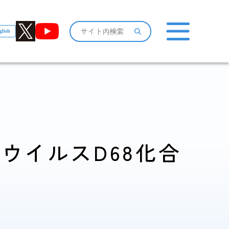
glish
おしらせ一覧
ウイルスD68化合
感染症情報・
広報関係
サーベイランス情報