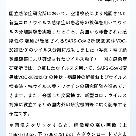
国立感染症研究所において、空港検疫により確認された
感染症情報・
広報関係
新型コロナウイルス感染症の患者等の検体を用いてウイ
サーベイランス情報
ルス分離試験を実施したところ、英国から報告された感
染性の増加が懸念されるSARS-CoV-2新規変異株VOC-
/
日本語
English
202012/01のウイルス分離に成功しました（写真：電子顕
微鏡観察により確認されたウイルス粒子）。国立感染症
研究所では、分離したウイルスを用いて、SARS-CoV-2変
異株VOC-202012/01の性状・病原性の解析およびウイルス
検査法・抗ウイルス薬・ワクチンの研究開発を進めてい
きます。また、分離した変異株は、新型コロナウイルス
対策に役立てるため国内外の研究機関等に広く配布する
予定です。
＊画像をクリックすると、解像度の高い画像（上
1156x1218 px, 下 2206x1791 px）をダウンロー ドできま