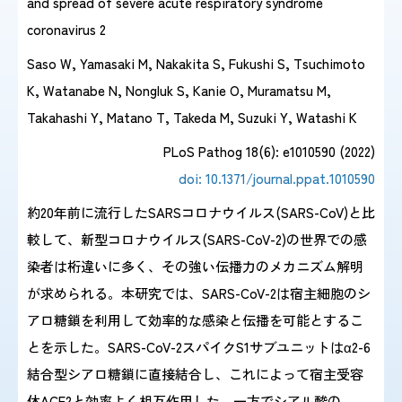
and spread of severe acute respiratory syndrome
coronavirus 2
感染症情報・
広報関係
Saso W, Yamasaki M, Nakakita S, Fukushi S, Tsuchimoto
サーベイランス情報
K, Watanabe N, Nongluk S, Kanie O, Muramatsu M,
Takahashi Y, Matano T, Takeda M, Suzuki Y, Watashi K
/
日本語
English
PLoS Pathog 18(6): e1010590 (2022)
doi: 10.1371/journal.ppat.1010590
約20年前に流行したSARSコロナウイルス(SARS-CoV)と比
較して、新型コロナウイルス(SARS-CoV-2)の世界での感
染者は桁違いに多く、その強い伝播力のメカニズム解明
が求められる。本研究では、SARS-CoV-2は宿主細胞のシ
アロ糖鎖を利用して効率的な感染と伝播を可能とするこ
とを示した。SARS-CoV-2スパイクS1サブユニットはα2-6
結合型シアロ糖鎖に直接結合し、これによって宿主受容
体ACE2と効率よく相互作用した。一方でシアル酸の