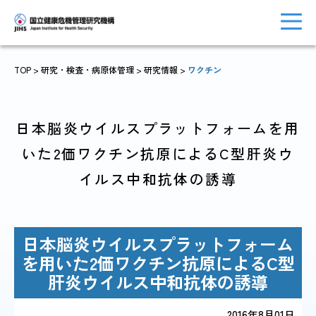
TOP
> 研究・検査・病原体管理 >
研究情報
>
ワクチン
トップに戻る
おしらせ一覧
日本脳炎ウイルスプラットフォームを用
いた2価ワクチン抗原によるC型肝炎ウ
イルス中和抗体の誘導
JIHSについて
診療・病院関係
日本脳炎ウイルスプラットフォーム
を用いた2価ワクチン抗原によるC型
国際協力・
肝炎ウイルス中和抗体の誘導
研究関係
人材育成関係
2016年8月01日