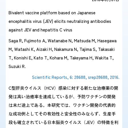
Bivalent vaccine platform based on Japanese
感染症情報・
広報関係
encephalitis virus (JEV) elicits neutralizing antibodies
サーベイランス情報
against JEV and hepatitis C virus
/
日本語
English
Saga R, Fujimoto A, Watanabe N, Matsuda M, Hasegawa
M, Watashi K, Aizaki H, Nakamura N, Tajima S, Takasaki
T, Konishi E, Kato T, Kohara M, Takeyama H, Wakita T,
Suzuki R.
Scientific Reports, 6: 28688, srep28688, 2016.
C型肝炎ウイルス（HCV）感染に対する新たな治療薬の開
発は高い治癒率を達成しているが、予防ワクチンの開発
は未だ途上である。本研究では、ワクチン開発の代表的
な成功例としてその有効性と安全性のみならず、生産手
段も確立されている日本脳炎ウイルス（JEV）の特徴を利