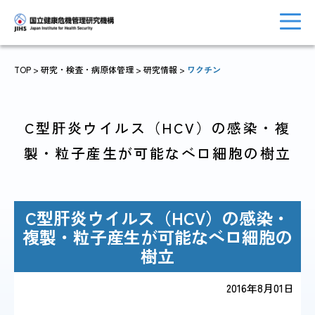
TOP
> 研究・検査・病原体管理 >
研究情報
>
ワクチン
トップに戻る
おしらせ一覧
C型肝炎ウイルス（HCV）の感染・複
製・粒子産生が可能なベロ細胞の樹立
JIHSについて
診療・病院関係
C型肝炎ウイルス（HCV）の感染・
複製・粒子産生が可能なベロ細胞の
樹立
国際協力・
研究関係
人材育成関係
2016年8月01日