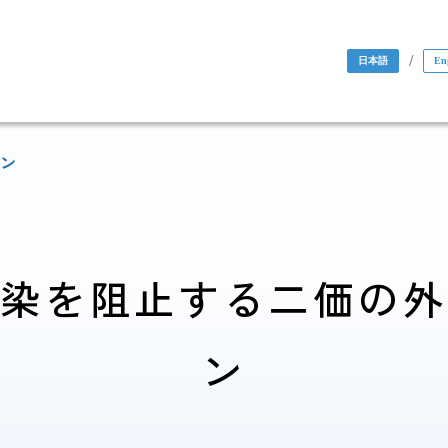
/
日本語
En
ン
染を阻止する二価の
国際協力・
ン
研究関係
人材育成関係