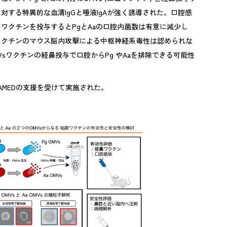
対する特異的な血清IgGと唾液IgAが強く誘導された。口腔感
ワクチンを投与するとPgとAaの口腔内菌数は有意に減少し
ワクチンのマウス脳内攻撃による中枢神経系毒性は認められな
Vsワクチンの経鼻投与で口腔からPg やAaを排除できる可能性
、AMEDの支援を受けて実施された。