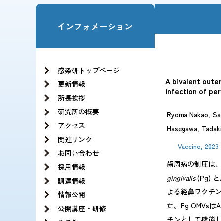
お知らせ一覧
法人の基本構想
理事長・副理事長挨拶
インフォメーション
沿革
役員紹介
情報公開
理念と基本方針
当サイトの利用方針・ソーシャルメディア運用
JIHSのロゴについて
組織図
感染研トップページ
記録 旧NCGMのCOVID-19の新型コロナウイ
A bivalent oute
更新情報
infection of pe
所長挨拶
研究所の概要
Ryoma Nakao, Sat
アクセス
Hasegawa, Tadaki 
関連リンク
Vaccine, 2023 
お問い合わせ
歯周病の制圧は
採用情報
gingivalis
(Pg) と
調達情報
よる経鼻ワクチ
情報公開
た。Pg OMVs
公開講座・研修
チンとして機能しな