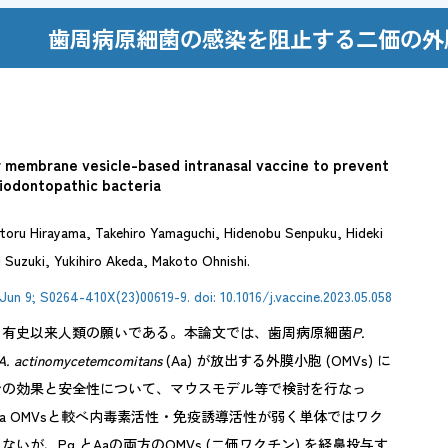
歯周病原細菌の感染を阻止する二価の外
ポリシー
ルス対応
r membrane vesicle-based intranasal vaccine to prevent
riodontopathic bacteria
/
日本語
English
oru Hirayama, Takehiro Yamaguchi, Hidenobu Senpuku, Hideki
Suzuki, Yukihiro Akeda, Makoto Ohnishi.
Jun 9; S0264-410X(23)00619-9. doi: 10.1016/j.vaccine.2023.05.058
、有史以来人類の願いである。本論文では、歯周病原細菌
P.
A. actinomycetemcomitans
(Aa) が放出する外膜小胞 (OMVs) に
ンの効果と安全性について、マウスモデル等で検討を行なっ
はAa OMVsと較べ内毒素活性・免疫誘導活性が弱く単体ではワク
いが、Pg とAaの両方のOMVs (二価ワクチン) を経鼻投与す