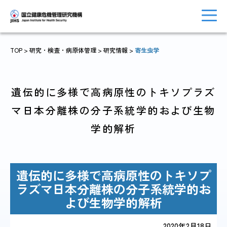
TOP
> 研究・検査・病原体管理 >
研究情報
>
寄生虫学
トップに戻る
おしらせ一覧
遺伝的に多様で高病原性のトキソプラズ
マ日本分離株の分子系統学的および生物
学的解析
JIHSについて
診療・病院関係
遺伝的に多様で高病原性のトキソプ
ラズマ日本分離株の分子系統学的お
国際協力・
よび生物学的解析
研究関係
人材育成関係
2020年2月18日