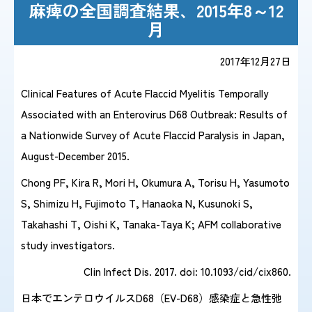
麻痺の全国調査結果、2015年8～12
月
感染症情報・
広報関係
サーベイランス情報
2017年12月27日
Clinical Features of Acute Flaccid Myelitis Temporally
/
日本語
English
Associated with an Enterovirus D68 Outbreak: Results of
a Nationwide Survey of Acute Flaccid Paralysis in Japan,
August-December 2015.
Chong PF, Kira R, Mori H, Okumura A, Torisu H, Yasumoto
S, Shimizu H, Fujimoto T, Hanaoka N, Kusunoki S,
Takahashi T, Oishi K, Tanaka-Taya K; AFM collaborative
study investigators.
Clin Infect Dis. 2017. doi: 10.1093/cid/cix860.
日本でエンテロウイルスD68（EV-D68）感染症と急性弛