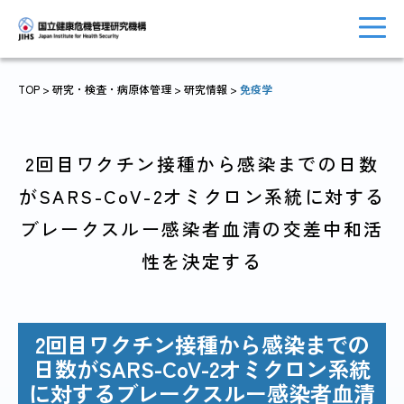
TOP
> 研究・検査・病原体管理 >
研究情報
>
免疫学
トップに戻る
おしらせ一覧
2回目ワクチン接種から感染までの日数
がSARS-CoV-2オミクロン系統に対する
ブレークスルー感染者血清の交差中和活
JIHSについて
診療・病院関係
性を決定する
2回目ワクチン接種から感染までの
国際協力・
研究関係
日数がSARS-CoV-2オミクロン系統
人材育成関係
に対するブレークスルー感染者血清