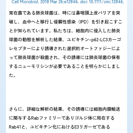
Cell Microbiol. 2018 Mar 26:e12846. doi: 10.1111/cmi.12846.
常在菌である肺炎球菌は、時には鼻咽頭上皮バリアを突
破し、血中へと移行し侵襲性感染（IPD）を引き起こすこ
とが知られています。私たちは、細胞内に侵入した肺炎
球菌の動態を解析した結果、ユビキチン–p62-LC3カーゴ
レセプターにより誘導された選択的オートファジーによ
って肺炎球菌が殺菌され、その誘導には肺炎球菌の保有
するニューモリシンが必要であることを明らかにしまし
た。
さらに、詳細な解析の結果、その誘導には細胞内膜輸送
に関与するRabファミリーでありゴルジ体に局在する
Rab41と、ユビキチン化におけるE3リガーゼである