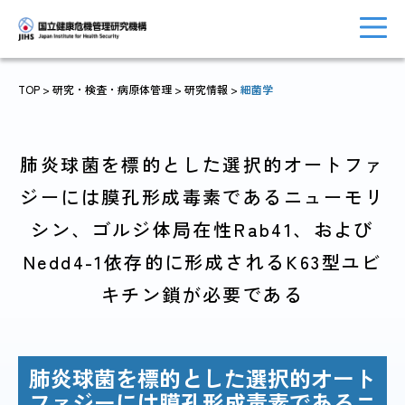
TOP
> 研究・検査・病原体管理 >
研究情報
>
細菌学
トップに戻る
おしらせ一覧
肺炎球菌を標的とした選択的オートファ
ジーには膜孔形成毒素であるニューモリ
シン、ゴルジ体局在性Rab41、および
JIHSについて
診療・病院関係
Nedd4-1依存的に形成されるK63型ユビ
キチン鎖が必要である
国際協力・
研究関係
人材育成関係
肺炎球菌を標的とした選択的オート
ファジーには膜孔形成毒素であるニ