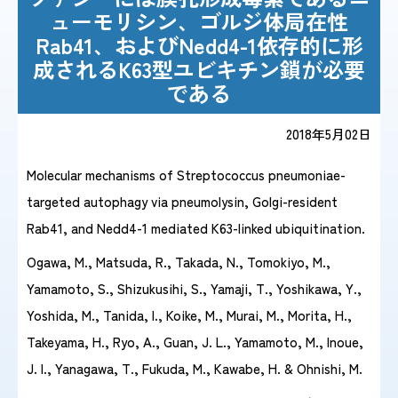
ューモリシン、ゴルジ体局在性
Rab41、およびNedd4-1依存的に形
感染症情報・
広報関係
成されるK63型ユビキチン鎖が必要
サーベイランス情報
である
/
日本語
English
2018年5月02日
Molecular mechanisms of Streptococcus pneumoniae-
targeted autophagy via pneumolysin, Golgi-resident
Rab41, and Nedd4-1 mediated K63-linked ubiquitination.
Ogawa, M., Matsuda, R., Takada, N., Tomokiyo, M.,
Yamamoto, S., Shizukusihi, S., Yamaji, T., Yoshikawa, Y.,
Yoshida, M., Tanida, I., Koike, M., Murai, M., Morita, H.,
Takeyama, H., Ryo, A., Guan, J. L., Yamamoto, M., Inoue,
J. I., Yanagawa, T., Fukuda, M., Kawabe, H. & Ohnishi, M.