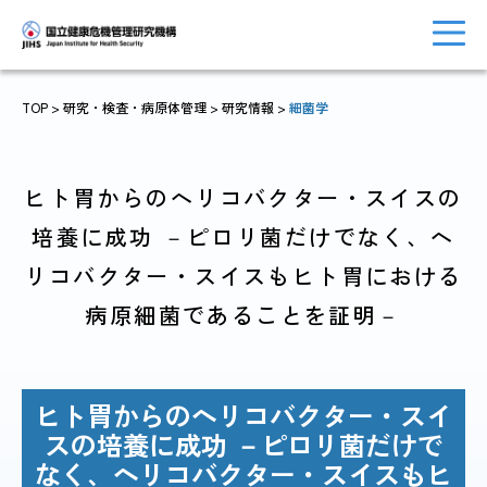
TOP
> 研究・検査・病原体管理 >
研究情報
>
細菌学
トップに戻る
おしらせ一覧
ヒト胃からのヘリコバクター・スイスの
培養に成功 －ピロリ菌だけでなく、ヘ
リコバクター・スイスもヒト胃における
JIHSについて
診療・病院関係
病原細菌であることを証明－
ヒト胃からのヘリコバクター・スイ
国際協力・
研究関係
スの培養に成功 －ピロリ菌だけで
人材育成関係
なく、ヘリコバクター・スイスもヒ