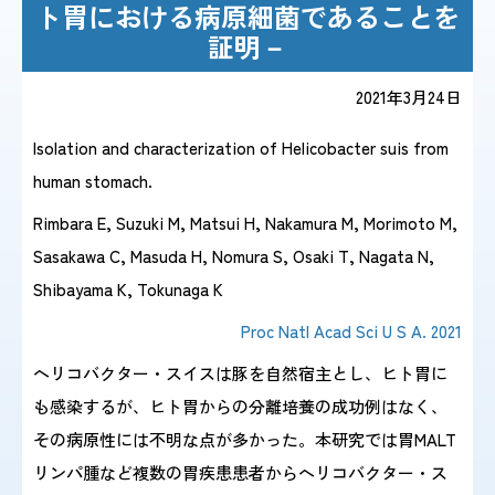
ト胃における病原細菌であることを
証明－
感染症情報・
広報関係
サーベイランス情報
2021年3月24日
Isolation and characterization of Helicobacter suis from
/
日本語
English
human stomach.
Rimbara E, Suzuki M, Matsui H, Nakamura M, Morimoto M,
Sasakawa C, Masuda H, Nomura S, Osaki T, Nagata N,
Shibayama K, Tokunaga K
Proc Natl Acad Sci U S A. 2021
ヘリコバクター・スイスは豚を自然宿主とし、ヒト胃に
も感染するが、ヒト胃からの分離培養の成功例はなく、
その病原性には不明な点が多かった。本研究では胃MALT
リンパ腫など複数の胃疾患患者からヘリコバクター・ス