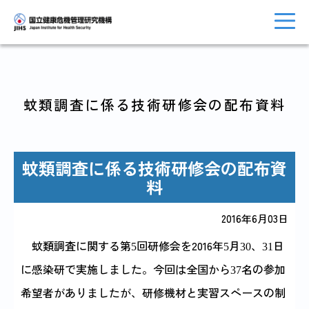
蚊類調査に係る技術研修会の配布資料
トップに戻る
おしらせ一覧
蚊類調査に係る技術研修会の配布資
料
JIHSについて
診療・病院関係
2016年6月03日
蚊類調査に関する第
回研修会を2016年
月
、
日
5
5
30
31
に感染研で実施しました。今回は全国から
名の参加
国際協力・
37
研究関係
人材育成関係
希望者がありましたが、研修機材と実習スペースの制