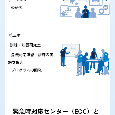
の研究
2024/ 3/21 『複数国で報告されているエムポックスに
ついて(第7報)』を掲載しました。
第三室
2024/ 2/16 『新型コロナウイルス(SARS-CoV-2)の変異
訓練・演習研究室
株 JN.1系統について』を掲載しま
危機対応演習・訓練の実
した。
施支援と
プログラムの開発
2024/ 1/18 『令和5年度 第3回感染症危機管理研修会
の事前配布資料』を掲載しました。
2023/12/22 『コンゴ民主共和国におけるクレードI に
緊急時対応センター（EOC）と