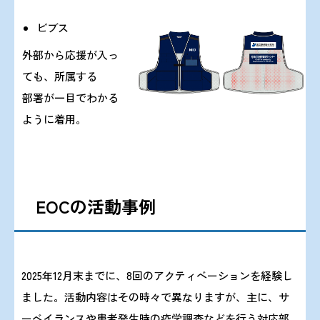
掲載しました。
ビブス
外部から応援が入っ
ても、所属する
2023/ 4/21 『Summary of SARS-CoV-2 variants of
部署が一目でわかる
concern for increased
ように着用。
infectivity /transmissibility and antigenic
changes(No.27)』を
掲載しました。
EOCの活動事例
2023/ 3/13 令和5年度 第1回感染症危機管理研修会の
ご案内
2025年12月末までに、8回のアクティベーションを経験し
ました。活動内容はその時々で異なりますが、主に、サ
ーベイランスや患者発生時の疫学調査などを行う対応部