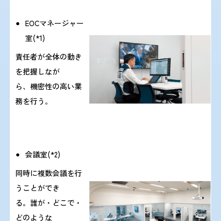
EOCマネージャー
2023/ 8/ 4 『令和5年度 第2回感染症危機管理研修会
室(*1)
の情報更新』しました。
責任者が全体の動き
を把握しなが
ら、機密性の高い業
2023/ 7/ 5 『Oz virus infection in human ( English ) 』
務を行う。
を掲載しました。
2023/ 7/ 1 『
感染症危機管理研究センター（CEPR）
会議室(*2)
について
』をリニューアル
同時に複数会議を行
しま
した。
うことができ
る。誰が・どこで・
2023/ 7/ 1 『感染研EOCについて』をリニューアル
どのような