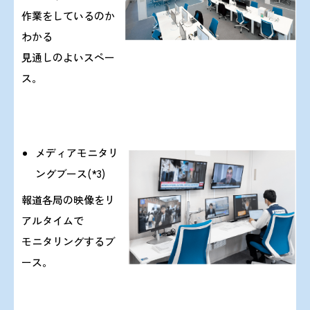
しました。
作業をしているのか
わかる
見通しのよいスペー
2023/ 6/23
『オズウイルス感染症に関するQ＆A』を
ス。
掲載しました。
2023/ 6/16
CEPRのTOPページをリニューアルしまし
メディアモニタリ
た。
ングブース(*3)
報道各局の映像をリ
2023/ 6/ 1
『令和5年度 第2回感染症危機管理研修会
アルタイムで
の情報更新』しました。
モニタリングするブ
ース。
2023/ 4/21
『新型コロナウイルス（SARS-CoV-2）の
変異株について（第27報）』を