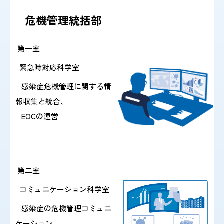
危機管理統括部
第一室
2024/ 4/17 『高病原性鳥インフルエンザウイルス
緊急時対応科学室
A(H5N1)感染事例に関するリスク
感染症危機管理に関する情
アセスメントと対応』を更新しまし
報収集と統合、
た。
EOCの運営
2024/ 3/29 『国内における劇症型溶血性レンサ球菌感
染症の増加について』を掲載しました。
第二室
コミュニケーション科学室
2024/ 3/26 『令和6年度 第1回感染症危機管理研修
感染症の危機管理コミュニ
会』を掲載しました。
ケーション