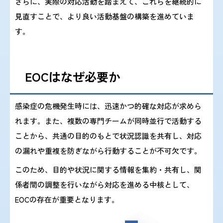
さらに、実際の対応活動を踏まえて、これらを継続的に
2023/11/16 『新型コロナウイルス(SARS-CoV-2)の変異
見直すことで、より良い活動基盤の構築を進めていま
株 BA.2.86系統について 第2報』
す。
を掲載しました。
2023/11/ 8 『複数国で報告されているエムポックスに
EOCはなぜ必要か
ついて(第6報)』を掲載しました。
感染症の危機発生時には、迅速かつ的確な対応が求めら
れます。また、複数の専門チームが同時並行で活動する
2023/ 9/28 『令和5年度 第2回感染症危機管理研修会
ことから、共通の目的のもとで状況認識を共有し、対応
の資料』を掲載しました。
の漏れや重複を防ぎながら行動することが不可欠です。
このため、目的や状況に関する情報を集約・共有し、関
2023/ 9/15 『ポーランド共和国および大韓民国におけ
係者間の調整を行いながら対応を進める中核として、
るネコの高病原性鳥インフル
EOCの存在が重要となります。
エンザウイルスA(H5N1)感染事例につ