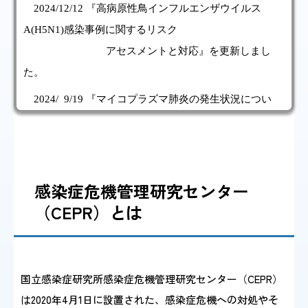
2024/12/12 『高病原性鳥インフルエンザウイルス
A(H5N1)感染事例に関するリスク
アセスメントと対応』を更新しまし
た。
2024/ 9/19 『マイコプラズマ肺炎の発生状況につい
て』を掲載しました。
2024/ 9/13 『新型コロナウイルス(SARS-CoV-2)の変
感染症危機管理研究センター
異株 KP.3
系統について』を掲載しま
（CEPR）とは
した。
2024/ 8/30 『国内外におけるダニ媒介脳炎の発生状況
国立感染症研究所感染症危機管理研究センター（CEPR）
について』
は2020年4月1日に設置された、感染症危機への対処やそ