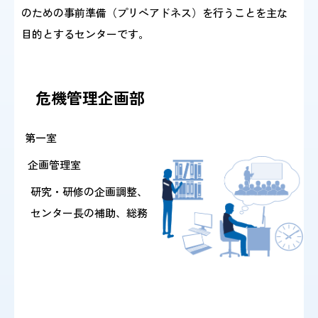
を掲載しました。
のための事前準備（プリペアドネス）を行うことを主な
目的とするセンターです。
2024/ 8/23 『アフリカ大陸におけるクレードIによる
エムポックスの流行について(第2報)』
危機管理企画部
を掲載しました。
第一室
2024/ 8/ 1 『国内外における重症熱性血小板減少症候
企画管理室
群(SFTS)の発生状況について』
研究・研修の企画調整、
を掲載しました。
センター長の補助、総務
2024/ 7/ 1 『国内における劇症型溶血性レンサ球菌感
染症の増加について(2024年6月時点)』
を更新・掲載しました。