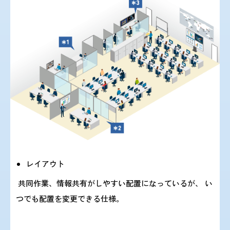
いて』を掲載しました。
2023/ 9/ 8 『新型コロナウイルス（SARS-CoV-2）の変
異株BA.2.86系統について』
を掲載しました。
2023/ 9/ 7 『新型コロナウイルス（SARS-CoV-2）の変
異株EG.5.1系統について』
を掲載しました。
レイアウト
共同作業、情報共有がしやすい配置になっているが、 い
2023/ 8/ 21 『複数国で報告されている小児の急性肝炎
つでも配置を変更できる仕様。
について（第6報）』を
掲載しました。