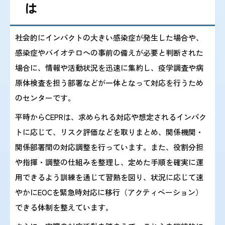
よるエムポックスの流行について』
は
を掲載しました。
社会的にインパクトの大きい感染症が発生した場合や、
感染症やバイオテロヘの事前の備えが必要と判断された
2023/12/8 『高病原性鳥インフルエンザウイルス
場合に、情報や活動状況を迅速に集約し、疫学調査や病
A(H5N1)感染事例に関するリスク
原体検査を担う部署などが一体となって対応を行うため
アセスメントと対応』、『鳥インフル
のセンターです。
エンザA(H7N9)ウイルスによる
平時からCEPRは、求められる対応や想定されるインパク
感染事例に関するリスクアセスメント
トに応じて、リスク評価などを取りまとめ、関係機関・
と対応 』を一部更新しました。
関係部署間の対応調整を行っています。また、役割分担
や指揮・調整の仕組みを整理し、定めた手順を確実に運
2023/11/20 『令和5年度 第3回感染症危機管理研修会
用できるよう訓練を通じて習熟を図り、状況に応じて速
の内容』を更新しました。
やかにEOCを緊急時対応に移行（アクティベーション）
できる体制を整えています。