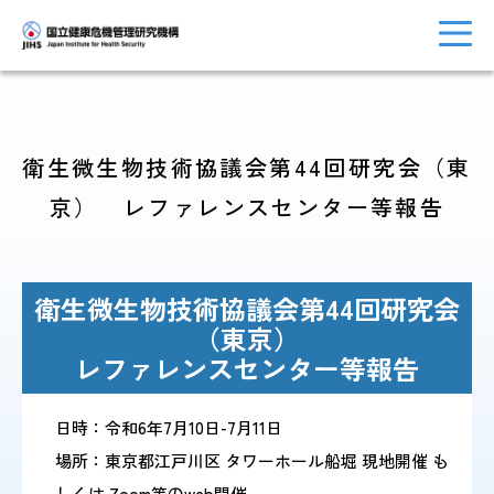
衛生微生物技術協議会第44回研究会（東
トップに戻る
おしらせ一覧
京） レファレンスセンター等報告
衛生微生物技術協議会第44回研究会
JIHSについて
診療・病院関係
（東京）
レファレンスセンター等報告
日時：令和6年7月10日-7月11日
国際協力・
研究関係
人材育成関係
場所：東京都江戸川区 タワーホール船堀 現地開催 も
しくは Zoom等のweb開催