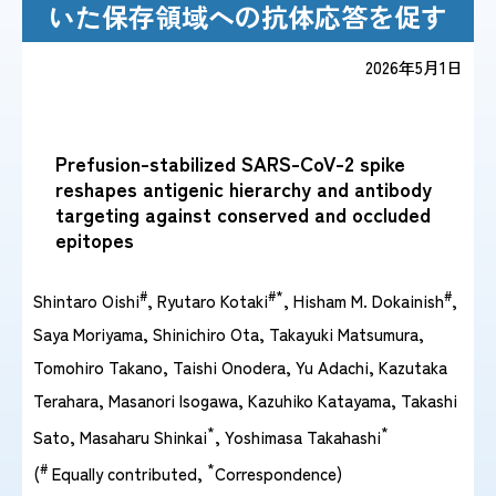
いた保存領域への抗体応答を促す
2026年5月1日
感染症情報・
広報関係
サーベイランス情報
/
日本語
English
Prefusion-stabilized SARS-CoV-2 spike
reshapes antigenic hierarchy and antibody
targeting against conserved and occluded
epitopes
#
#*
#
Shintaro Oishi
, Ryutaro Kotaki
, Hisham M. Dokainish
,
Saya Moriyama, Shinichiro Ota, Takayuki Matsumura,
Tomohiro Takano, Taishi Onodera, Yu Adachi, Kazutaka
Terahara, Masanori Isogawa, Kazuhiko Katayama, Takashi
*
*
Sato, Masaharu Shinkai
, Yoshimasa Takahashi
#
*
(
Equally contributed,
Correspondence)