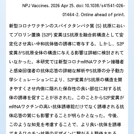
NPJ Vaccines. 2026 Apr 25. doi: 10.1038/s41541-026-
01464-2. Online ahead of print.
新型コロナワクチンのスパイクタンパク質 (S) 抗原におい
てプロリン置換 (S2P) 変異はS抗原を融合前構造として安
定化させ高い中和抗体価の誘導に寄与する。しかし、S2P
変異がS抗原全体の構造に与える影響は詳細に検討されて
いなかった。本研究では新型コロナmRNAワクチン接種者
と感染回復者の抗体応答の詳細な解析やS抗原の分子動力
学シミュレーションにより、S2P変異がS抗原の構造を開
きやすくさせ内側に隠れた保存性の良い部位に対する抗
体の誘導を促すことが示された。このことからS2P変異が
mRNAワクチンの高い抗体誘導能だけでなく誘導される抗
体応答の質にも影響することが明らかとなった。今後、
このような知見を考慮することで、より良い抗体を誘導
できるワクチン抗原のデザインに繋がると期待される。