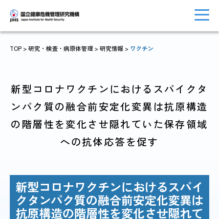
TOP
> 研究・検査・病原体管理 >
研究情報
>
ワクチン
トップに戻る
おしらせ一覧
新型コロナワクチンにおけるスパイクタ
ンパク質の融合前安定化変異は抗原構造
の階層性を変化させ隠れていた保存領域
JIHSについて
診療・病院関係
への抗体応答を促す
新型コロナワクチンにおけるスパイ
国際協力・
研究関係
クタンパク質の融合前安定化変異は
人材育成関係
抗原構造の階層性を変化させ隠れて